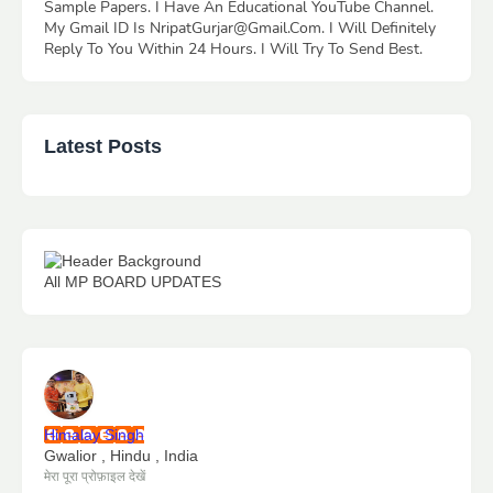
Sample Papers. I Have An Educational YouTube Channel.
My Gmail ID Is NripatGurjar@Gmail.Com. I Will Definitely
Reply To You Within 24 Hours. I Will Try To Send Best.
Latest Posts
All MP BOARD UPDATES
Himalay Singh
Gwalior , Hindu , India
मेरा पूरा प्रोफ़ाइल देखें