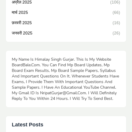
अप्रैल 2025
(106)
मार्च 2025
(66)
फ़रवरी 2025
(16)
जनवरी 2025
(26)
My Name Is Himalay Singh Gurjar. This Is My Website
BoardBale.Com. You Can Find Mp Board Updates, Mp
Board Exam Results, Mp Board Sample Papers, Syllabus
And Important Questions On It. Whenever Students Have
Exams, I Provide Them With Important Questions And
Sample Papers. I Have An Educational YouTube Channel.
My Gmail ID Is NripatGurjar@Gmail.Com. I Will Definitely
Reply To You Within 24 Hours. I Will Try To Send Best.
Latest Posts