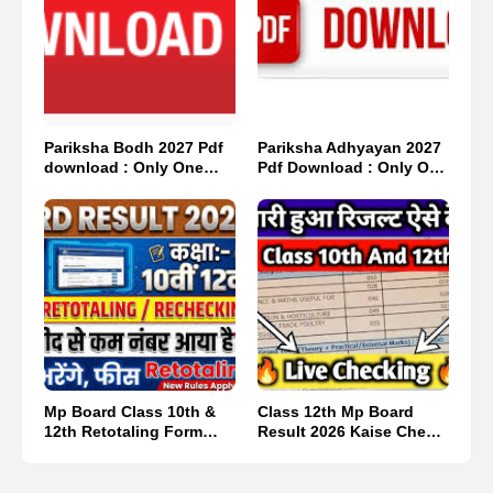
Pariksha Bodh 2027 Pdf
Pariksha Adhyayan 2027
download : Only One
Pdf Download : Only One
Click 👈
Click 👈
Mp Board Class 10th &
Class 12th Mp Board
12th Retotaling Form
Result 2026 Kaise Check
2026.
Kare : मात्र एक क्लिक में