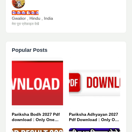
Himalay Singh
Gwalior , Hindu , India
मेरा पूरा प्रोफ़ाइल देखें
Popular Posts
Pariksha Bodh 2027 Pdf
Pariksha Adhyayan 2027
download : Only One
Pdf Download : Only One
Click 👈
Click 👈