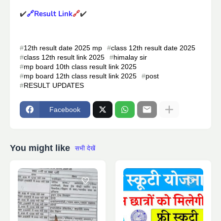
✔️
🔗Result Link
🔗
✔️
12th result date 2025 mp
class 12th result date 2025
class 12th result link 2025
himalay sir
mp board 10th class result link 2025
mp board 12th class result link 2025
post
RESULT UPDATES
Facebook
You might like
सभी देखें