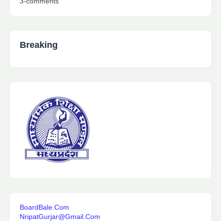
3-comments
Breaking
BoardBale.Com
NripatGurjar@Gmail.Com