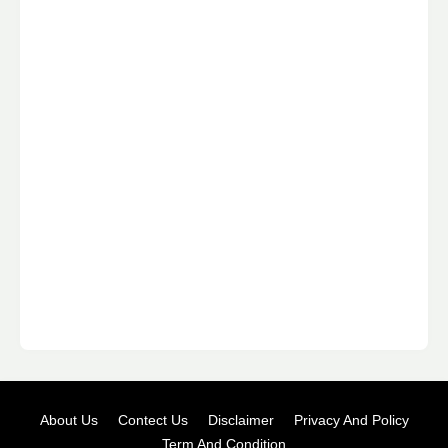
About Us
Contect Us
Disclaimer
Privacy And Policy
Term And Condition