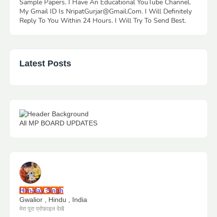
Sample Papers. I Have An Educational YouTube Channel.
My Gmail ID Is NripatGurjar@Gmail.Com. I Will Definitely
Reply To You Within 24 Hours. I Will Try To Send Best.
Latest Posts
All MP BOARD UPDATES
Himalay Singh
Gwalior , Hindu , India
मेरा पूरा प्रोफ़ाइल देखें