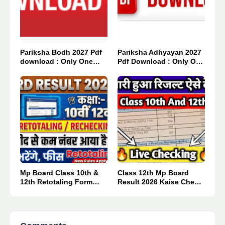
Pariksha Bodh 2027 Pdf
Pariksha Adhyayan 2027
download : Only One
Pdf Download : Only One
Click 👈
Click 👈
Mp Board Class 10th &
Class 12th Mp Board
12th Retotaling Form
Result 2026 Kaise Check
2026.
Kare : मात्र एक क्लिक में