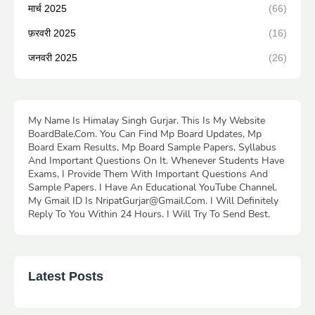
मार्च 2025
(66)
फ़रवरी 2025
(16)
जनवरी 2025
(26)
My Name Is Himalay Singh Gurjar. This Is My Website
BoardBale.Com. You Can Find Mp Board Updates, Mp
Board Exam Results, Mp Board Sample Papers, Syllabus
And Important Questions On It. Whenever Students Have
Exams, I Provide Them With Important Questions And
Sample Papers. I Have An Educational YouTube Channel.
My Gmail ID Is NripatGurjar@Gmail.Com. I Will Definitely
Reply To You Within 24 Hours. I Will Try To Send Best.
Latest Posts