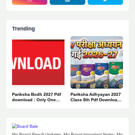
Trending
Pariksha Bodh 2027 Pdf
Pariksha Adhyayan 2027
download : Only One
Class 8th Pdf Download :
Click 👈
Only 1 Click.
Mp Board Result Updates, Mp Board Important Notes, Mp