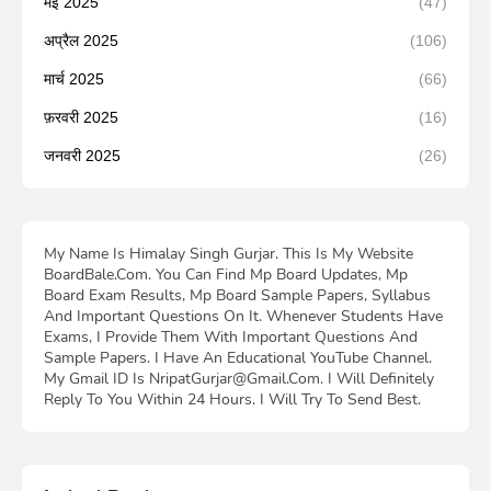
मई 2025
(47)
अप्रैल 2025
(106)
मार्च 2025
(66)
फ़रवरी 2025
(16)
जनवरी 2025
(26)
My Name Is Himalay Singh Gurjar. This Is My Website
BoardBale.Com. You Can Find Mp Board Updates, Mp
Board Exam Results, Mp Board Sample Papers, Syllabus
And Important Questions On It. Whenever Students Have
Exams, I Provide Them With Important Questions And
Sample Papers. I Have An Educational YouTube Channel.
My Gmail ID Is NripatGurjar@Gmail.Com. I Will Definitely
Reply To You Within 24 Hours. I Will Try To Send Best.