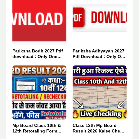
Pariksha Bodh 2027 Pdf
Pariksha Adhyayan 2027
download : Only One
Pdf Download : Only One
Click 👈
Click 👈
Mp Board Class 10th &
Class 12th Mp Board
12th Retotaling Form
Result 2026 Kaise Check
2026.
Kare : मात्र एक क्लिक में