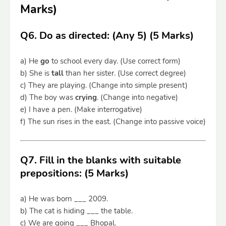
Marks)
Q6. Do as directed: (Any 5) (5 Marks)
a) He
go
to school every day. (Use correct form)
b) She is
tall
than her sister. (Use correct degree)
c) They are playing. (Change into simple present)
d) The boy was
crying
. (Change into negative)
e) I have a pen. (Make interrogative)
f) The sun rises in the east. (Change into passive voice)
Q7. Fill in the blanks with suitable
prepositions: (5 Marks)
a) He was born ___ 2009.
b) The cat is hiding ___ the table.
c) We are going ___ Bhopal.