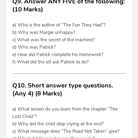
Q9. Answer ANY FIVE of the following:
(10 Marks)
a) Who is the author of “The Fun They Had”?
b) Why was Margie unhappy?
c) What was the secret of the machine?
d) Who was Patrick?
e) How did Patrick complete his homework?
f) What did the elf ask Patrick to do?
Q10. Short answer type questions.
(Any 4) (8 Marks)
a) What lesson do you learn from the chapter “The
Lost Child”?
b) Why did the child stop crying at the end?
c) What message does “The Road Not Taken” give?