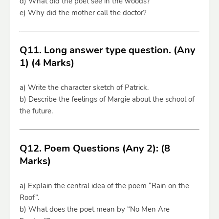
d) What did the poet see in the woods?
e) Why did the mother call the doctor?
Q11. Long answer type question. (Any
1) (4 Marks)
a) Write the character sketch of Patrick.
b) Describe the feelings of Margie about the school of
the future.
Q12. Poem Questions (Any 2): (8
Marks)
a) Explain the central idea of the poem “Rain on the
Roof”.
b) What does the poet mean by “No Men Are