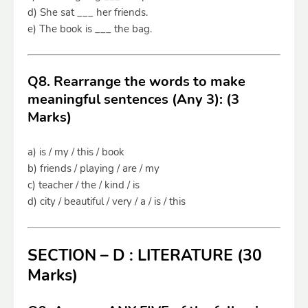
d) She sat ___ her friends.
e) The book is ___ the bag.
Q8. Rearrange the words to make
meaningful sentences (Any 3): (3
Marks)
a) is / my / this / book
b) friends / playing / are / my
c) teacher / the / kind / is
d) city / beautiful / very / a / is / this
SECTION – D : LITERATURE (30
Marks)