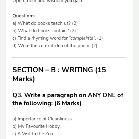
Open them and wisdom you gain.”
Questions:
a) What do books teach us? (2)
b) What do books contain? (2)
c) Find a rhyming word for
“complaints”
. (1)
d) Write the central idea of the poem. (2)
SECTION – B : WRITING (15
Marks)
Q3. Write a paragraph on ANY ONE of
the following: (6 Marks)
a) Importance of Cleanliness
b) My Favourite Hobby
c) A Visit to the Zoo