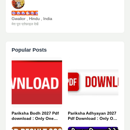
Himalay Singh
Gwalior , Hindu , India
मेरा पूरा प्रोफ़ाइल देखें
Popular Posts
Pariksha Bodh 2027 Pdf
Pariksha Adhyayan 2027
download : Only One
Pdf Download : Only One
Click 👈
Click 👈