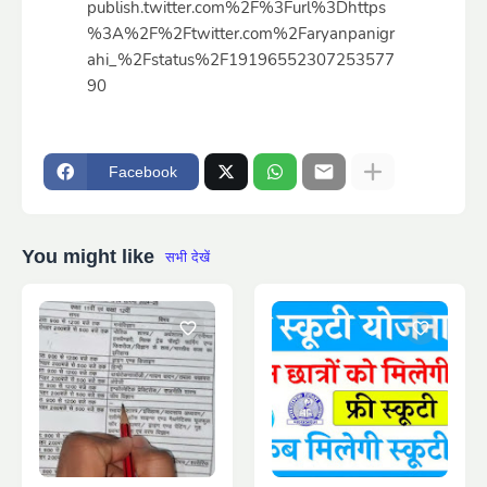
publish.twitter.com%2F%3Furl%3Dhttps
%3A%2F%2Ftwitter.com%2Faryanpanigr
ahi_%2Fstatus%2F19196552307253577
90
Facebook
You might like
सभी देखें