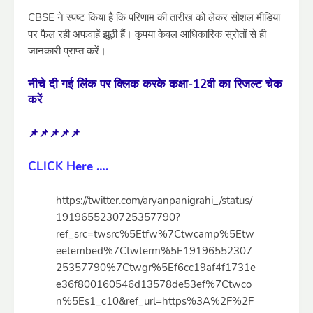
CBSE ने स्पष्ट किया है कि परिणाम की तारीख को लेकर सोशल मीडिया
पर फैल रही अफवाहें झूठी हैं। कृपया केवल आधिकारिक स्रोतों से ही
जानकारी प्राप्त करें।
नीचे दी गई लिंक पर क्लिक करके कक्षा-12वी का रिजल्ट चेक
करें
📌📌📌📌📌
CLICK Here ….
https://twitter.com/aryanpanigrahi_/status/
1919655230725357790?
ref_src=twsrc%5Etfw%7Ctwcamp%5Etw
eetembed%7Ctwterm%5E19196552307
25357790%7Ctwgr%5Ef6cc19af4f1731e
e36f800160546d13578de53ef%7Ctwco
n%5Es1_c10&ref_url=https%3A%2F%2F