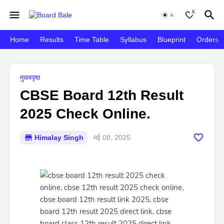
0
Home
Results
Time Table
Syllabus
Blueprint
Orders
मुख्यपृष्ठ
CBSE Board 12th Result
2025 Check Online.
Himalay Singh
मई 08, 2025