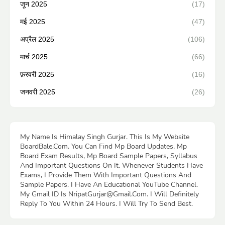
जून 2025
(17)
मई 2025
(47)
अप्रैल 2025
(106)
मार्च 2025
(66)
फ़रवरी 2025
(16)
जनवरी 2025
(26)
My Name Is Himalay Singh Gurjar. This Is My Website
BoardBale.Com. You Can Find Mp Board Updates, Mp
Board Exam Results, Mp Board Sample Papers, Syllabus
And Important Questions On It. Whenever Students Have
Exams, I Provide Them With Important Questions And
Sample Papers. I Have An Educational YouTube Channel.
My Gmail ID Is NripatGurjar@Gmail.Com. I Will Definitely
Reply To You Within 24 Hours. I Will Try To Send Best.